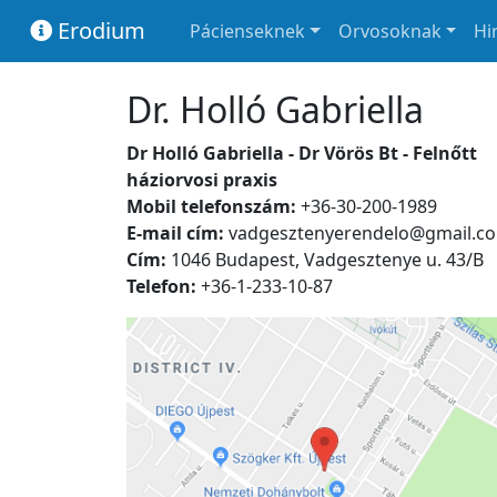
Erodium
Pácienseknek
Orvosoknak
Hi
Dr. Holló Gabriella
Dr Holló Gabriella - Dr Vörös Bt - Felnőtt
háziorvosi praxis
Mobil telefonszám:
+36-30-200-1989
E-mail cím:
vadgesztenyerendelo@gmail.c
Cím:
1046 Budapest, Vadgesztenye u. 43/B
Telefon:
+36-1-233-10-87