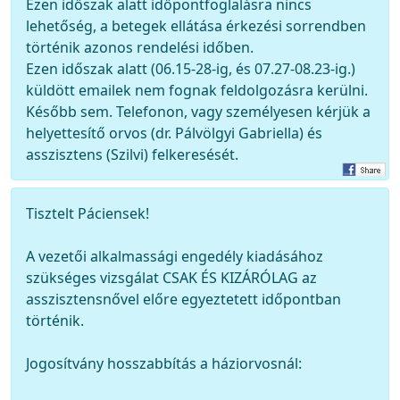
Ezen időszak alatt időpontfoglalásra nincs
lehetőség, a betegek ellátása érkezési sorrendben
történik azonos rendelési időben.
Ezen időszak alatt (06.15-28-ig, és 07.27-08.23-ig.)
küldött emailek nem fognak feldolgozásra kerülni.
Később sem. Telefonon, vagy személyesen kérjük a
helyettesítő orvos (dr. Pálvölgyi Gabriella) és
asszisztens (Szilvi) felkeresését.
Tisztelt Páciensek!
A vezetői alkalmassági engedély kiadásához
szükséges vizsgálat CSAK ÉS KIZÁRÓLAG az
asszisztensnővel előre egyeztetett időpontban
történik.
Jogosítvány hosszabbítás a háziorvosnál: