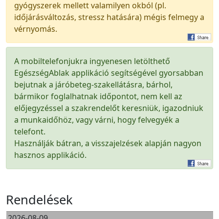
gyógyszerek mellett valamilyen okból (pl.
időjárásváltozás, stressz hatására) mégis felmegy a
vérnyomás.
A mobiltelefonjukra ingyenesen letölthető
EgészségAblak applikáció segítségével gyorsabban
bejutnak a járóbeteg-szakellátásra, bárhol,
bármikor foglalhatnak időpontot, nem kell az
előjegyzéssel a szakrendelőt keresniük, igazodniuk
a munkaidőhöz, vagy várni, hogy felvegyék a
telefont.
Használják bátran, a visszajelzések alapján nagyon
hasznos applikáció.
Rendelések
2026-08-09