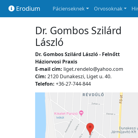
Erodium
Pácienseknek
Orvosoknak
Hi
Dr. Gombos Szilárd
László
Dr. Gombos Szilárd László - Felnőtt
Háziorvosi Praxis
E-mail cím:
liget.rendelo@yahoo.com
Cím:
2120 Dunakeszi, Liget u. 40.
Telefon:
+36-27-744-844