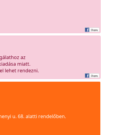
gálathoz az
kiadása miatt.
el lehet rendezni.
henyi u. 68. alatti rendelőben.