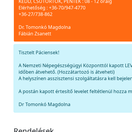
KEDD, CSÜTÖRTÖK, PÉNTEK : 08 - 12 óráig
Elérhetőség : +36-70/947-4770
+36-27/738-862
Dr. Tomonkó Magdolna
Fábián Zsanett
Tisztelt Páciensek!
A Nemzeti Népegészségügyi Központtól kapott LEV
időben átvehető. (Hozzátartozó is átveheti)
A helyszínen asszisztensi szolgáltatásra kell bejele
A postán kapott értesítő levelet feltétlenül hozza m
Dr Tomonkó Magdolna
Rendelések