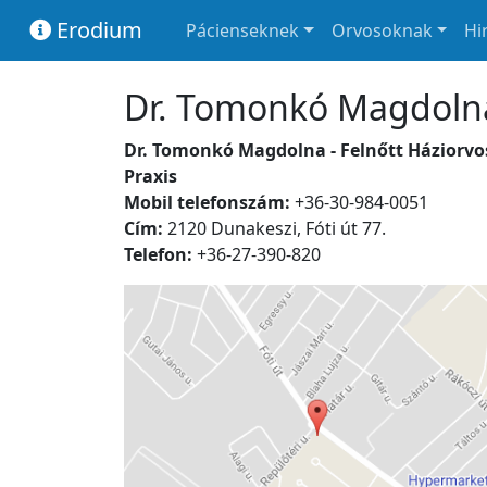
Erodium
Pácienseknek
Orvosoknak
Hi
Dr. Tomonkó Magdoln
Dr. Tomonkó Magdolna - Felnőtt Háziorvo
Praxis
Mobil telefonszám:
+36-30-984-0051
Cím:
2120 Dunakeszi, Fóti út 77.
Telefon:
+36-27-390-820