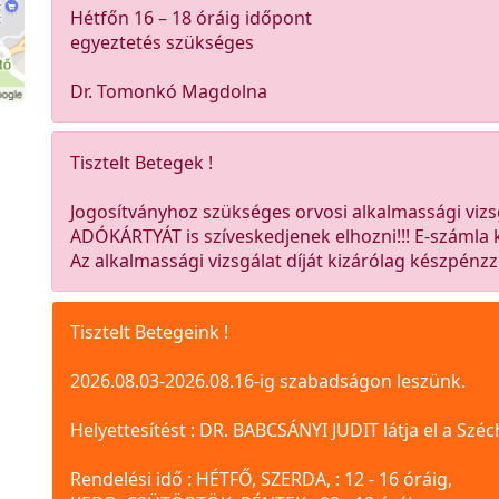
Hétfőn 16 – 18 óráig időpont
egyeztetés szükséges
Dr. Tomonkó Magdolna
Tisztelt Betegek !
Jogosítványhoz szükséges orvosi alkalmassági vizs
ADÓKÁRTYÁT is szíveskedjenek elhozni!!! E-számla 
Az alkalmassági vizsgálat díját kizárólag készpénzz
Tisztelt Betegeink !
2026.08.03-2026.08.16-ig szabadságon leszünk.
Helyettesítést : DR. BABCSÁNYI JUDIT látja el a Széc
Rendelési idő : HÉTFŐ, SZERDA, : 12 - 16 óráig,