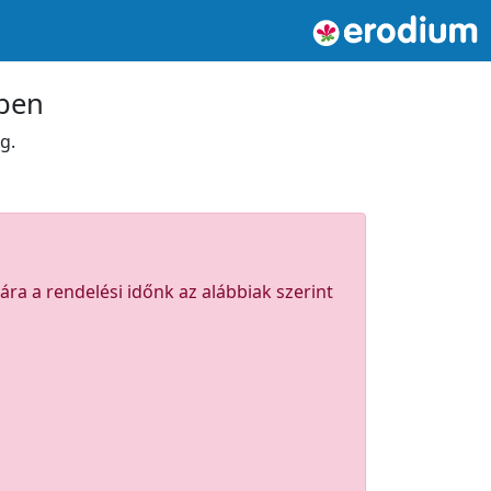
tben
g.
ra a rendelési időnk az alábbiak szerint