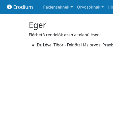
Erodium
Pácienseknek
Orvosoknak
Hi
Eger
Elérhető rendelők ezen a településen:
Dr. Lévai Tibor - Felnőtt Háziorvosi Praxi