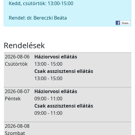
Kedd, csütörtök: 13:00-15:00
Rendel: dr. Bereczki Beáta
Rendelések
2026-08-06
Háziorvosi ellátás
Csütörtök
13:00 - 15:00
Csak asszisztensi ellátás
13:00 - 15:00
2026-08-07
Háziorvosi ellátás
Péntek
09:00 - 11:00
Csak asszisztensi ellátás
09:00 - 11:00
2026-08-08
Szombat