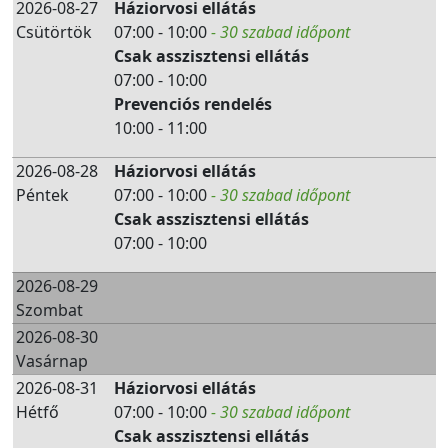
2026-08-27
Háziorvosi ellátás
Csütörtök
07:00 - 10:00
- 30 szabad időpont
Csak asszisztensi ellátás
07:00 - 10:00
Prevenciós rendelés
10:00 - 11:00
2026-08-28
Háziorvosi ellátás
Péntek
07:00 - 10:00
- 30 szabad időpont
Csak asszisztensi ellátás
07:00 - 10:00
2026-08-29
Szombat
2026-08-30
Vasárnap
2026-08-31
Háziorvosi ellátás
Hétfő
07:00 - 10:00
- 30 szabad időpont
Csak asszisztensi ellátás