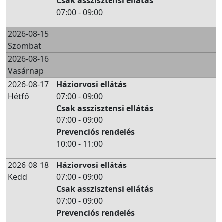
Csak asszisztensi ellátás
07:00 - 09:00
2026-08-15
Szombat
2026-08-16
Vasárnap
2026-08-17
Háziorvosi ellátás
Hétfő
07:00 - 09:00
Csak asszisztensi ellátás
07:00 - 09:00
Prevenciós rendelés
10:00 - 11:00
2026-08-18
Háziorvosi ellátás
Kedd
07:00 - 09:00
Csak asszisztensi ellátás
07:00 - 09:00
Prevenciós rendelés