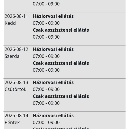
07:00 - 09:00
2026-08-11
Háziorvosi ellátás
Kedd
07:00 - 09:00
Csak asszisztensi ellátás
07:00 - 09:00
2026-08-12
Háziorvosi ellátás
Szerda
07:00 - 09:00
Csak asszisztensi ellátás
07:00 - 09:00
2026-08-13
Háziorvosi ellátás
Csütörtök
07:00 - 09:00
Csak asszisztensi ellátás
07:00 - 09:00
2026-08-14
Háziorvosi ellátás
Péntek
07:00 - 09:00