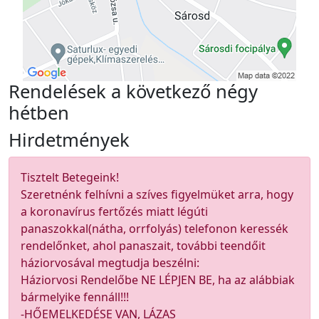
Rendelések a következő négy
hétben
Hirdetmények
Tisztelt Betegeink!
Szeretnénk felhívni a szíves figyelmüket arra, hogy
a koronavírus fertőzés miatt légúti
panaszokkal(nátha, orrfolyás) telefonon keressék
rendelőnket, ahol panaszait, további teendőit
háziorvosával megtudja beszélni:
Háziorvosi Rendelőbe NE LÉPJEN BE, ha az alábbiak
bármelyike fennáll!!!
-HŐEMELKEDÉSE VAN, LÁZAS