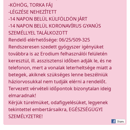
-KÖHÖG, TORKA FÁJ
-LÉGZÉSE NEHEZÍTETT
-14 NAPON BELÜL KÜLFÖLDÖN JÁRT
-14 NAPON BELÜL KORONAVÍRUS GYANÚS
SZEMÉLLYEL TALÁLKOZOTT
Rendelő elérhetősége: 06/25/509-325
Rendszeresen szedett gyógyszer igényüket
továbbra is az Erodium felhasználói felületén
keresztül, ill. asszisztensi időben adják le, és ne
telefonon, mert a vonalak leterheltsége miatt a
betegek, akiknek szükséges lenne beszélniük
háziorvosukkal nem tudják elérni a rendelőt.
Tervezett vérvételi időpontok bizonytalan ideig
elmaradnak!
Kérjük türelmüket, odafigyelésüket, legyenek
tekintettel embertársaikra, EGÉSZSÉGÜGYI
SZEMÉLYZETRE!