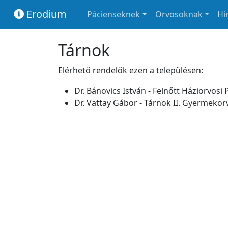
Erodium
Pácienseknek
Orvosoknak
Hi
Tárnok
Elérhető rendelők ezen a településen:
Dr. Bánovics István - Felnőtt Háziorvosi 
Dr. Vattay Gábor - Tárnok II. Gyermekor