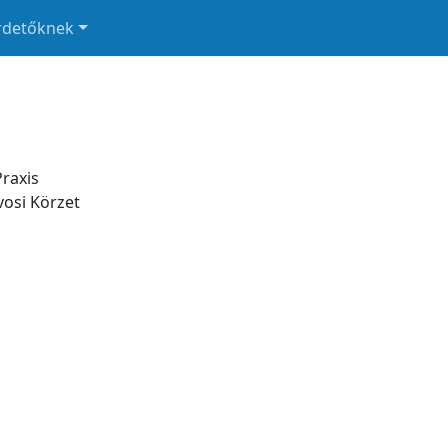
rdetőknek
Praxis
vosi Körzet