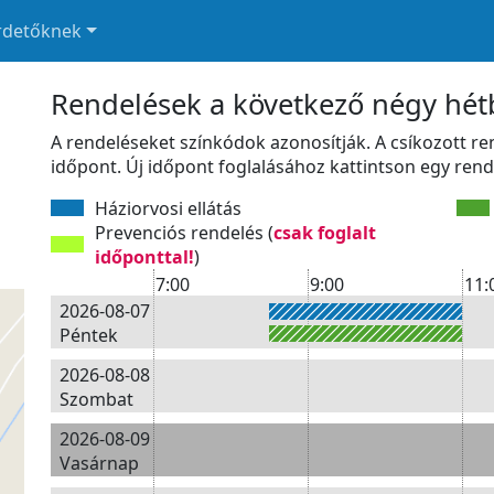
rdetőknek
Rendelések a következő négy hé
A rendeléseket színkódok azonosítják. A csíkozott r
időpont. Új időpont foglalásához kattintson egy rend
Háziorvosi ellátás
Prevenciós rendelés (
csak foglalt
időponttal!
)
7:00
9:00
11:
2026-08-07
Péntek
2026-08-08
Szombat
2026-08-09
Vasárnap