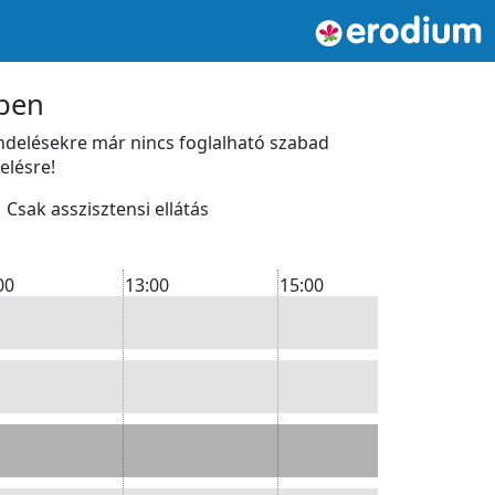
tben
endelésekre már nincs foglalható szabad
elésre!
Csak asszisztensi ellátás
00
13:00
15:00