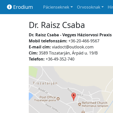
Erodium
Pácienseknek
Orvosoknak
Hi
Dr. Raisz Csaba
Dr. Raisz Csaba - Vegyes Háziorvosi Praxis
Mobil telefonszám:
+36-20-466-9567
E-mail cím:
viadoct@outlook.com
Cím:
3589 Tiszatarján, Árpád u. 19/B
Telefon:
+36-49-352-740