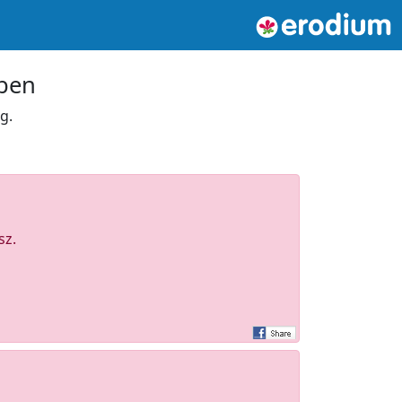
tben
g.
sz.