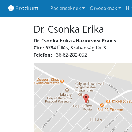
Erodium
Pácienseknek
Orvosoknak
Hi
Dr. Csonka Erika
Dr. Csonka Erika - Háziorvosi Praxis
Cím:
6794 Üllés, Szabadság tér 3.
Telefon:
+36-62-282-052