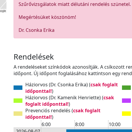
Szűrővizsgálatok miatt délutáni rendelés szünetel.
Megértésüket köszönöm!
Dr. Csonka Erika
Rendelések
A rendeléseket színkódok azonosítják. A csíkozott r
időpont. Új időpont foglalásához kattintson egy rend
Háziorvos (Dr. Csonka Erika) (
csak foglalt
időponttal!
)
Háziorvos (Dr. Kamenik Henriette) (
csak
foglalt időponttal!
)
Prevenciós rendelés (
csak foglalt
időponttal!
)
6:00
8:00
10:00
2026-08-07