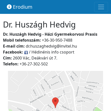
Erodium
Dr. Huszágh Hedvig
Dr. Huszágh Hedvig - Házi Gyermekorvosi Praxis
Mobil telefonszám:
+36-30-950-7488
E-mail cím:
dr.huszaghedvig@invitel.hu
Facebook:
/ Hédinénis info csoport
Cím:
2600 Vác, Deákvári út 7.
Telefon:
+36-27-302-502