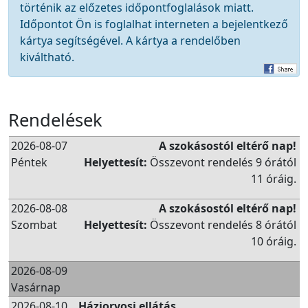
történik az előzetes időpontfoglalások miatt.
Időpontot Ön is foglalhat interneten a bejelentkező
kártya segítségével. A kártya a rendelőben
kiváltható.
Rendelések
2026-08-07
A szokásostól eltérő nap!
Péntek
Helyettesít:
Összevont rendelés 9 órától
11 óráig.
2026-08-08
A szokásostól eltérő nap!
Szombat
Helyettesít:
Összevont rendelés 8 órától
10 óráig.
2026-08-09
Vasárnap
2026-08-10
Háziorvosi ellátás