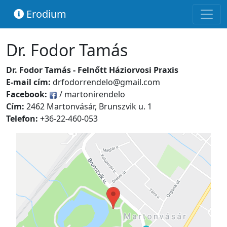
Erodium
Dr. Fodor Tamás
Dr. Fodor Tamás - Felnőtt Háziorvosi Praxis
E-mail cím:
drfodorrendelo@gmail.com
Facebook:
/ martonirendelo
Cím:
2462 Martonvásár, Brunszvik u. 1
Telefon:
+36-22-460-053